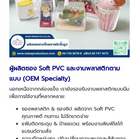
ผู้ผลิตซอง
Soft PVC และงานพลาสติกตาม
แบบ (OEM Specialty)
นอกเหนือจากกล่องแข็ง เรายังรองรับงานพลาสติกแบบนิ่ม
เพื่อการใช้งานที่หลากหลาย:
ซองพลาสติก & ซองซิป: ผลิตจาก Soft PVC
คุณภาพดี ทนทาน ไม่ฉีกขาดง่าย
แฟ้มติดกระดุม & ป้ายแขวน: พร้อมงานพิมพ์โลโก้
แบรนด์ตามสั่ง
ความยืดหยุ่นสูง: ปรับเปลี่ยนความหนาและสีสันของ