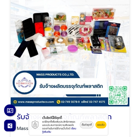
รับจ้างผลิตบรรจุภัณฑ์พลาสติก
เว็บไซต์นี้ใช้คุกกี้
เราใช้คุกกี้เพื่อเพิ่มประสิทธิภาพและ
ตั้งค่าคุกกี้
ยอมรับ
มอบประสบการณ์ความพึงพอใจ
Mass Products Co.,Ltd.
ของท่านในการใช้งานเว็บไซต์
เรียน
รู้เพิ่มเติม