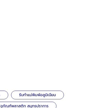
ก
รับทำแม่พิมพ์อลูมิเนียม
จุภัณฑ์พลาสติก สมุทรปราการ