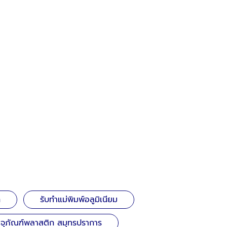
ก
รับทำแม่พิมพ์อลูมิเนียม
จุภัณฑ์พลาสติก สมุทรปราการ